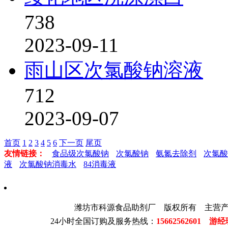
738
2023-09-11
雨山区次氯酸钠溶液
712
2023-09-07
首页
1
2
3
4
5
6
下一页
尾页
友情链接：
食品级次氯酸钠
次氯酸钠
氨氮去除剂
次氯酸
液
次氯酸钠消毒水
84消毒液
潍坊市科源食品助剂厂 版权所有 主营
24小时全国订购及服务热线：
15662562601 游