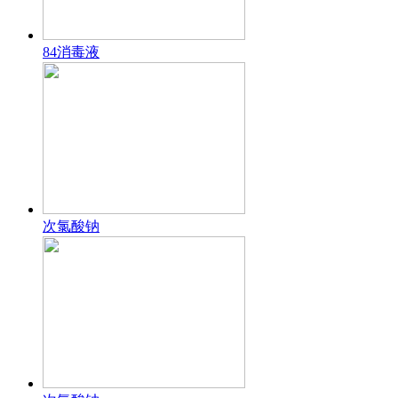
84消毒液
次氯酸钠