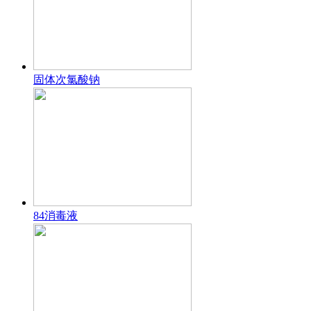
固体次氯酸钠
84消毒液